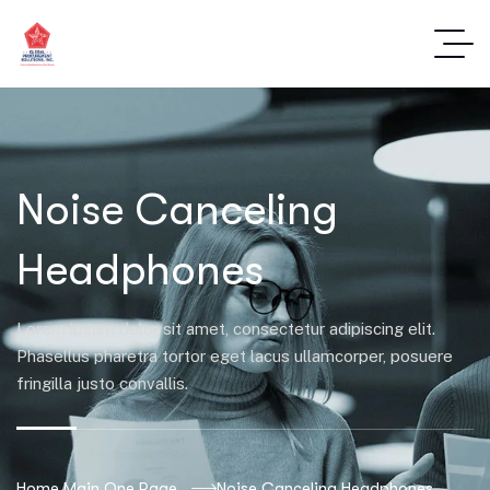
Noise Canceling
Headphones
Lorem ipsum dolor sit amet, consectetur adipiscing elit.
Phasellus pharetra tortor eget lacus ullamcorper, posuere
fringilla justo convallis.
Home Main One Page
Noise Canceling Headphones