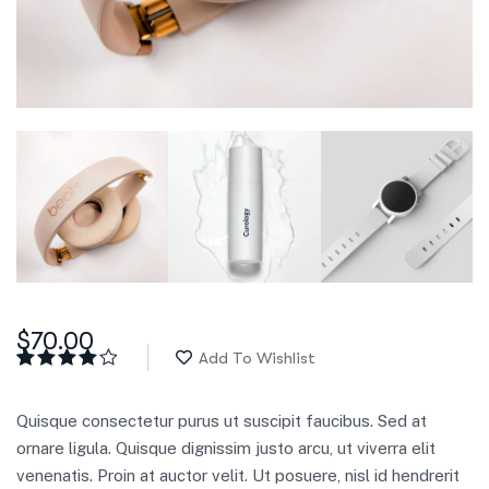
$
70.00
Add To Wishlist
Rated
1
4.00
out
of 5
Quisque consectetur purus ut suscipit faucibus. Sed at
based
on
ornare ligula. Quisque dignissim justo arcu, ut viverra elit
customer
venenatis. Proin at auctor velit. Ut posuere, nisl id hendrerit
rating